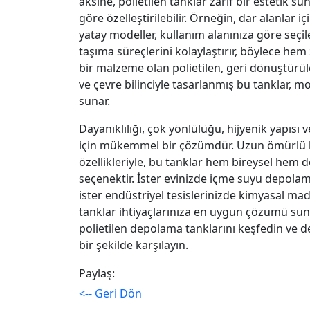
aksine, polietilen tanklar zarif bir estetik su
göre özelleştirilebilir. Örneğin, dar alanlar 
yatay modeller, kullanım alanınıza göre seçileb
taşıma süreçlerini kolaylaştırır, böylece he
bir malzeme olan polietilen, geri dönüştürüleb
ve çevre bilinciyle tasarlanmış bu tanklar
sunar.
Dayanıklılığı, çok yönlülüğü, hijyenik yapısı 
için mükemmel bir çözümdür. Uzun ömürlü ku
özellikleriyle, bu tanklar hem bireysel hem de
seçenektir. İster evinizde içme suyu depola
ister endüstriyel tesislerinizde kimyasal ma
tanklar ihtiyaçlarınıza en uygun çözümü sun
polietilen depolama tanklarını keşfedin ve d
bir şekilde karşılayın.
Paylaş:
<-- Geri Dön