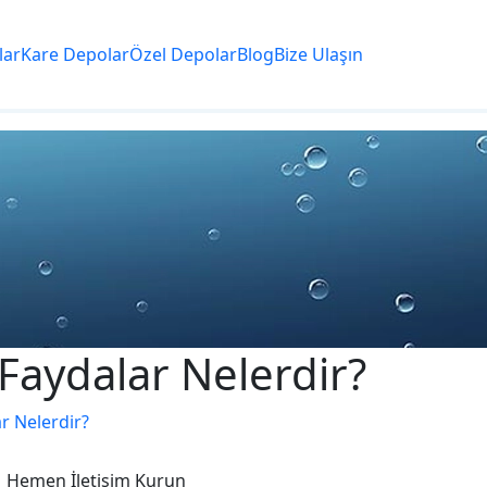
lar
Kare Depolar
Özel Depolar
Blog
Bize Ulaşın
 Faydalar Nelerdir?
r Nelerdir?
Hemen İletişim Kurun