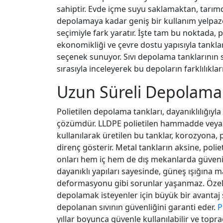
sahiptir. Evde içme suyu saklamaktan, tarı
depolamaya kadar geniş bir kullanım yelpa
seçimiyle fark yaratır. İşte tam bu noktada, p
ekonomikliği ve çevre dostu yapısıyla tankla
seçenek sunuyor. Sıvı depolama tanklarının s
sırasıyla inceleyerek bu depoların farklılıklar
Uzun Süreli Depolama
Polietilen depolama tankları, dayanıklılığıyl
çözümdür. LLDPE polietilen hammadde veya
kullanılarak üretilen bu tanklar, korozyona,
direnç gösterir. Metal tankların aksine, pol
onları hem iç hem de dış mekanlarda güvenilir 
dayanıklı yapıları sayesinde, güneş ışığına 
deformasyonu gibi sorunlar yaşanmaz. Özell
depolamak isteyenler için büyük bir avantaj sa
depolanan sıvının güvenliğini garanti eder.
P
yıllar boyunca güvenle kullanılabilir ve top