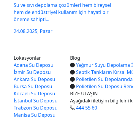
Su ve sıvı depolama çözümleri hem bireysel
hem de endüstriyel kullanım için hayati bir
öneme sahipti...
24.08.2025, Pazar
Lokasyonlar
Blog
Adana Su Deposu
Yağmur Suyu Depolama İç
İzmir Su Deposu
Septik Tankların Kırsal Mü
Ankara Su Deposu
Polietilen Su Depolarınd
Bursa Su Deposu
Polietilen Su Deposu Reng
Kocaeli Su Deposu
BİZE ULAŞIN
İstanbul Su Deposu
Aşağıdaki iletişim bilgileini 
Trabzon Su Deposu
444 55 60
Manisa Su Deposu