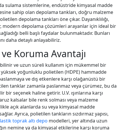
mda sulama sistemlerine, endüstride kimyasal madde
zesine sahip olan depolama tankları, doğru malzeme
olietilen depolama tankları öne çıkar. Dayanıklılığı,
r, modern depolama çözümleri arayanlar için ideal bir
ağladığı belli başlı faydalar bulunmaktadır. Bunları
ını daha detaylı anlayabiliriz.
 ve Koruma Avantajı
a bilinir ve uzun süreli kullanım için mükemmel bir
 yüksek yoğunluklu polietilen (HDPE) hammadde
 paslanmaya ve dış etkenlere karşı olağanüstü bir
ietilen tanklar zamanla paslanmaz veya çürümez, bu da
bir seçenek haline getirir. U.V. ışınlarına karşı
maruz kalsalar bile renk solması veya malzeme
ikle açık alanlarda su veya kimyasal madde
ğlar. Ayrıca, polietilen tankların sızdırmaz yapısı,
lastik toprak altı depo
modelleri, yer altında uzun
rağın nemine ya da kimyasal etkilerine karşı koruma