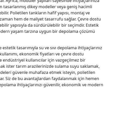
nar. Ayrıca, modüler yapıları sayesinde ihtiyaçlarınıza
için tasarlanmış dikey modeller veya geniş hacimli
ilir. Polietilen tankların hafif yapısı, montaj ve
m zaman hem de maliyet tasarrufu sağlar. Çevre dostu
ilir yapısıyla da sürdürülebilir bir seçimdir. Estetik
, modern yaşam tarzına uygun bir depolama çözümü
ve estetik tasarımıyla su ve sıvı depolama ihtiyaçlarınız
llanımı, ekonomik fiyatları ve çevre dostu
 endüstriyel kullanıcılar için vazgeçilmez bir
mak ister tarım arazilerinizde sulama suyu saklamak,
ddeleri güvenle muhafaza etmek isteyin, polietilen
ar. Siz de bu avantajlardan faydalanmak için hemen
epolama ihtiyaçlarınızı güvenilir, ekonomik ve modern