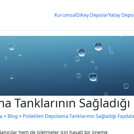
Kurumsal
Dikey Depolar
Yatay Depo
a Tanklarının Sağladığı
a
>
Blog
>
Polietilen Depolama Tanklarının Sağladığı Faydala
lanıcılar hem de işletmeler için hayati bir öneme