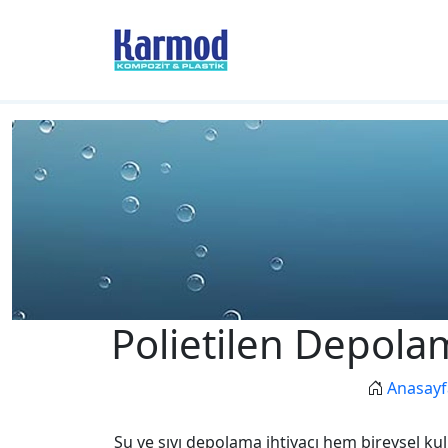
Polietilen Depolam
Anasayf
Su ve sıvı depolama ihtiyacı hem bireysel kul