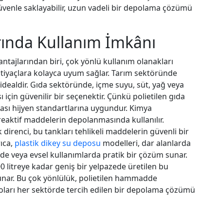
 güvenle saklayabilir, uzun vadeli bir depolama çözümü
arında Kullanım İmkânı
ntajlarından biri, çok yönlü kullanım olanakları
 ihtiyaçlara kolayca uyum sağlar. Tarım sektöründe
dealdir. Gıda sektöründe, içme suyu, süt, yağ veya
için güvenilir bir seçenektir. Çünkü polietilen gıda
ası hijyen standartlarına uygundur. Kimya
 reaktif maddelerin depolanmasında kullanılır.
direnci, bu tankları tehlikeli maddelerin güvenli bir
rıca,
plastik dikey su deposu
modelleri, dar alanlarda
rde veya evsel kullanımlarda pratik bir çözüm sunar.
00 litreye kadar geniş bir yelpazede üretilen bu
sunar. Bu çok yönlülük, polietilen hammadde
poları her sektörde tercih edilen bir depolama çözümü