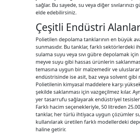
sağlar. Bu sayede, su veya diğer sıvılarınızı
elde edebilirsiniz.
Çeşitli Endüstri Alanl
Polietilen depolama tanklarının en büyük ava
sunmasıdır. Bu tanklar, farklı sektörlerdeki
sulama suyu veya sıvı gübre depolamak için i
meyve suyu gibi hassas ürünlerin saklanması 
temasına uygun bir malzemedir ve uluslarar
endüstrisinde ise asit, baz veya solvent gibi
Polietilenin kimyasal maddelere karşı yüksek 
şekilde saklanması için vazgeçilmez kılar. Ay
yer tasarrufu sağlayarak endüstriyel tesisle
Farklı hacim seçenekleriyle, 50 litreden 25.0
tanklar, her türlü ihtiyaca uygun çözümler 
kullanılarak üretilen farklı modellerdeki de
haline getirir.