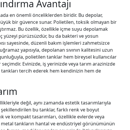
rındırma Avantajı
mada en önemli önceliklerden biridir. Bu depolar,
büyük bir güvence sunar. Polietilen, toksik olmayan bir
ştırmaz. Bu özellik, özellikle içme suyu depolamak
ın iç yüzeyi pürüzsüzdür, bu da bakteri ve yosun
ısı sayesinde, düzenli bakım işlemleri zahmetsizce
 uğramaz yapısıyla, depolanan sıvının kalitesini uzun
unluğuyla, polietilen tanklar hem bireysel kullanıcılar
r seçimdir. Evinizde, iş yerinizde veya tarım arazinizde
en tankları tercih ederek hem kendinizin hem de
arım
llikleriyle değil, aynı zamanda estetik tasarımlarıyla
şekillendirilen bu tanklar, farklı renk ve boyut
ık ve kompakt tasarımları, özellikle evlerde veya
el metal tankların hantal ve endüstriyel görünümünün